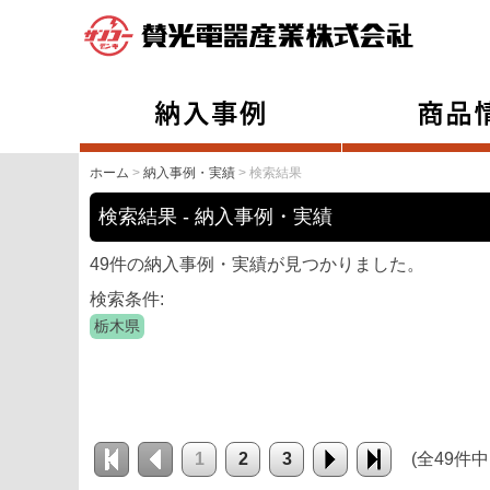
ホーム
>
納入事例・実績
> 検索結果
検索結果 - 納入事例・実績
49件の納入事例・実績が見つかりました。
検索条件:
栃木県
1
2
3
(全49件中