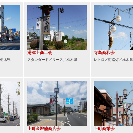
湯津上商工会
寺島商和会
栃木県
スタンダード／リース／栃木県
レトロ／街路灯／栃木県
上町金燈籠商店会
上町商栄会