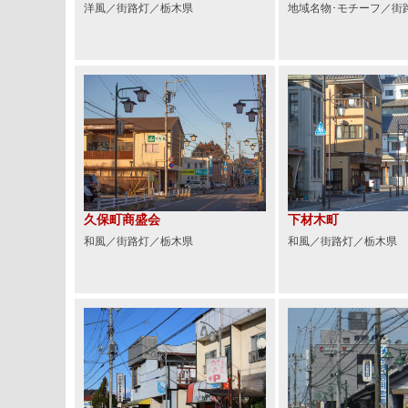
洋風／街路灯／栃木県
地域名物･モチーフ／街
久保町商盛会
下材木町
和風／街路灯／栃木県
和風／街路灯／栃木県