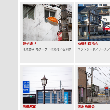
餃子通り
石橋町自治会
地域名物･モチーフ／街路灯／栃木県
スタンダード／リース／
黒磯駅前
御厨商業会