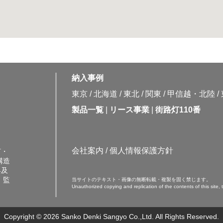
納入事例
東京
/
北海道
/
東北
/
関東
/
甲信越・北陸
/
製品一覧
|
リース事業
|
街路灯110番
会社案内
/
個人情報保護方針
灯・
構造
具及
、監
当サイトのテキスト・画像の無断転載・複製を固く禁じます。
Unauthorized copying and replication of the contents of this site, t
Copyright © 2026 Sanko Denki Sangyo Co.,Ltd. All Rights Reserved.