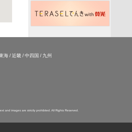
東海
/
近畿
/
中四国
/
九州
ext and images are strictly prohibited. All Rights Reserved.