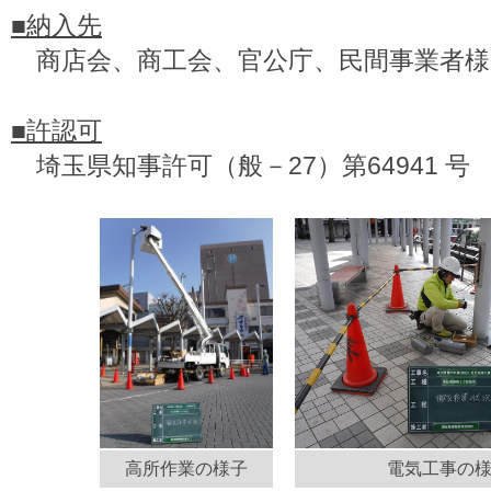
■
納入先
商店会、商工会、官公庁、民間事業者様
■
許認可
埼玉県知事許可（般－
27
）第
64941
号
高所作業の様子
電気工事の