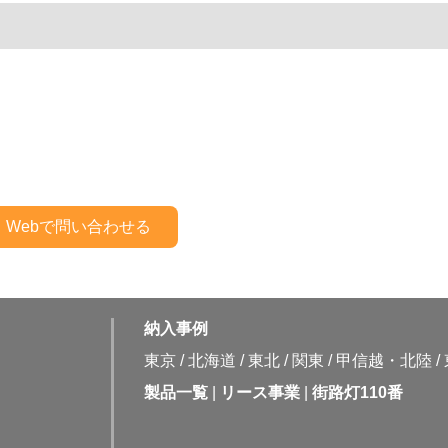
納入事例
東京
/
北海道
/
東北
/
関東
/
甲信越・北陸
/
製品一覧
|
リース事業
|
街路灯110番