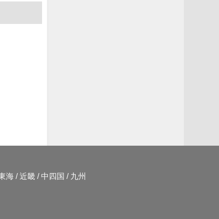
東海
/
近畿
/
中四国
/
九州