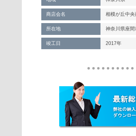
商店会名
相模が丘中央
所在地
神奈川県座間
竣工日
2017年