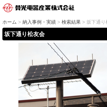
ホーム
>
納入事例・実績
>
検索結果
> 坂下通り
坂下通り松友会