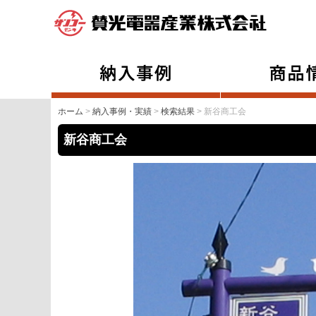
ホーム
>
納入事例・実績
>
検索結果
> 新谷商工会
新谷商工会