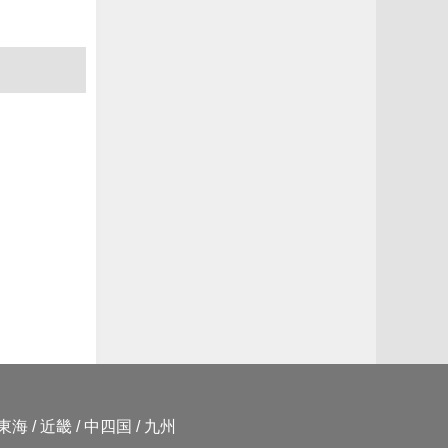
東海
/
近畿
/
中四国
/
九州