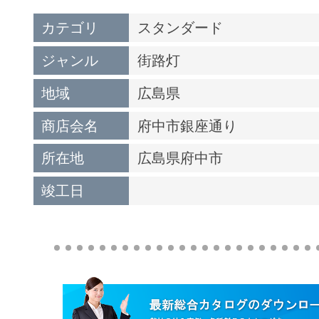
カテゴリ
スタンダード
ジャンル
街路灯
地域
広島県
商店会名
府中市銀座通り
所在地
広島県府中市
竣工日