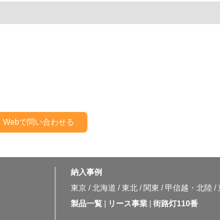
納入事例
東京
/
北海道
/
東北
/
関東
/
甲信越・北陸
/
製品一覧
|
リース事業
|
街路灯110番