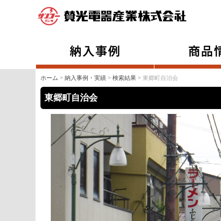
ホーム
>
納入事例・実績
>
検索結果
> 東郷町自治会
東郷町自治会