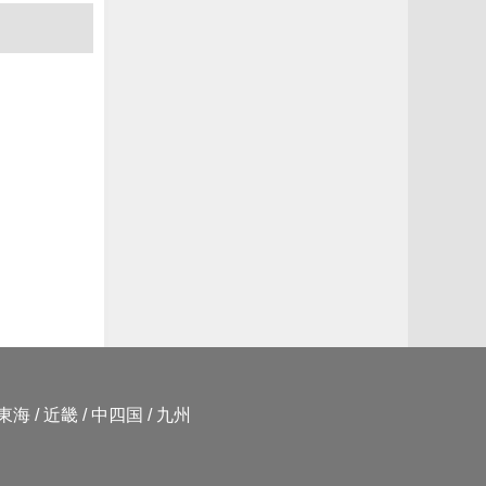
東海
/
近畿
/
中四国
/
九州