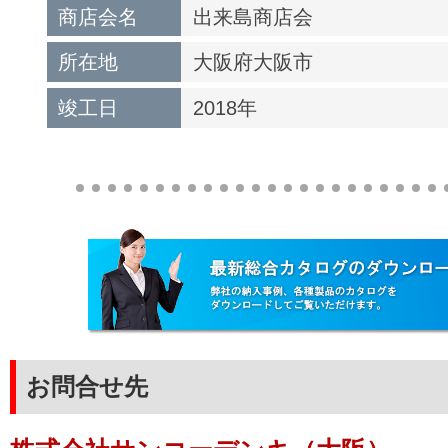
商店会名
出来島商店会
所在地
大阪府大阪市
竣工日
2018年
お問合せ先