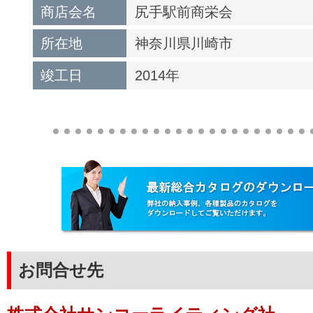
商店会名
尻手駅前商栄会
所在地
神奈川県川崎市
竣工日
2014年
お問合せ先