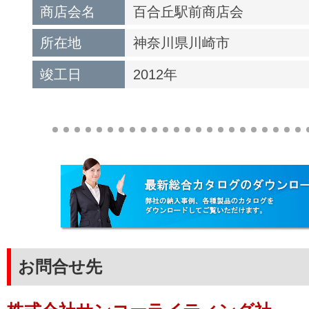
商店会名
百合丘駅前商店会
所在地
神奈川県川崎市
竣工日
2012年
お問合せ先