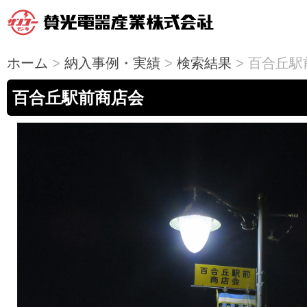
ホーム
>
納入事例・実績
>
検索結果
> 百合丘
百合丘駅前商店会